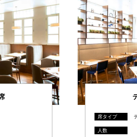
席
席タイプ
人数