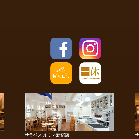
サラベス ルミネ新宿店
サ