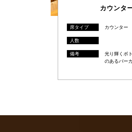
カウンタ
席タイプ
カウンター
人数
備考
光り輝くボ
のあるバー