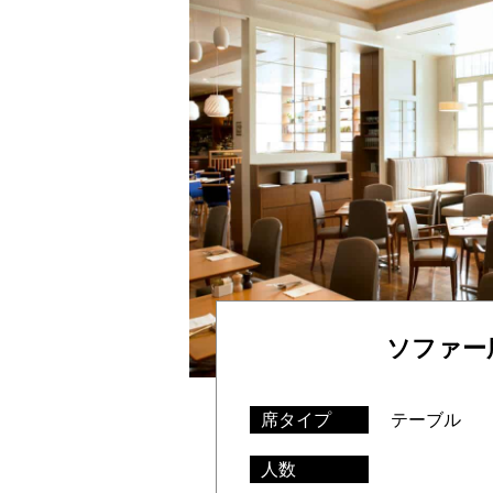
ソファー
席タイプ
テーブル
人数